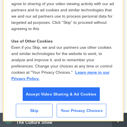
agree to sharing of your video viewing activity with our ad
school lunch assistance amid federal
partners and to ad cookies and similar technologies that
SNAP restrictions
we and our ad partners use to process personal data for
4 hours ago
targeted ad purposes. Click “Skip” to proceed without
agreeing to this.
Nolan's 'Odyssey': WMass classics
Use of Other Cookies
profs weigh in
Even if you Skip, we and our partners use other cookies
5 hours ago
and similar technologies for the website to work, to
analyze and improve it, and to remember your
LISTEN
•
5:53
preferences. Change your choices at any time or control
cookies at "Your Privacy Choices."
Learn more in our
Privacy Policy.
Flock cameras are causing an uproar
in CT — and everywhere else
Accept Video Sharing & Ad Cookies
9 hours ago
LISTEN
•
1:29
Skip
Your Privacy Choices
CAI
The Culture Show