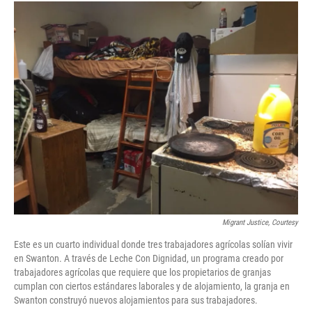
c
i
n
a
e
t
k
i
b
t
e
l
o
e
d
o
r
I
k
n
Migrant Justice, Courtesy
Este es un cuarto individual donde tres trabajadores agrícolas solían vivir
en Swanton. A través de Leche Con Dignidad, un programa creado por
trabajadores agrícolas que requiere que los propietarios de granjas
cumplan con ciertos estándares laborales y de alojamiento, la granja en
Swanton construyó nuevos alojamientos para sus trabajadores.