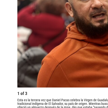
1
of
3
Esta es la tercera vez que Daniel Pacas celebra la Virgen de Guada
tradicional indígena de El Salvador, su país de origen. Mientras bus
ofreció un almuerzo después de la misa, dijo que estaba "pasando d