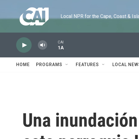
Skip to main content
Local NPR for the Cape, Coast & Islands
CAI
1A
HOME
PROGRAMS
FEATURES
LOCAL NEW
Una inundación