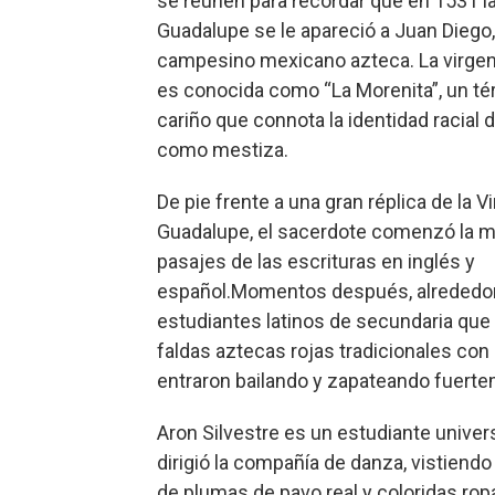
se reúnen para recordar que en 1531 l
Guadalupe se le apareció a Juan Diego
campesino mexicano azteca. La virge
es conocida como “La Morenita”, un té
cariño que connota la identidad racial d
como mestiza.
De pie frente a una gran réplica de la V
Guadalupe, el sacerdote comenzó la m
pasajes de las escrituras en inglés y
español.Momentos después, alrededor
estudiantes latinos de secundaria que
faldas aztecas rojas tradicionales co
entraron bailando y zapateando fuert
Aron Silvestre es un estudiante univers
dirigió la compañía de danza, vistiend
de plumas de pavo real y coloridas ro