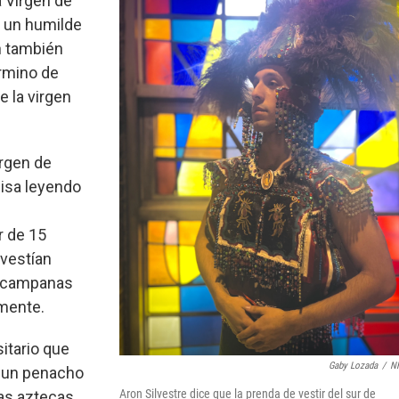
a Virgen de
, un humilde
n también
rmino de
e la virgen
irgen de
isa leyendo
 de 15
 vestían
n campanas
emente.
itario que
Gaby Lozada
/
N
o un penacho
Aron Silvestre dice que la prenda de vestir del sur de
pas aztecas