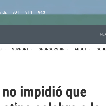
      90.1      91.1      94.3
NEX
S
SUPPORT
SPONSORSHIP
ABOUT
SCHE
 no impidió que