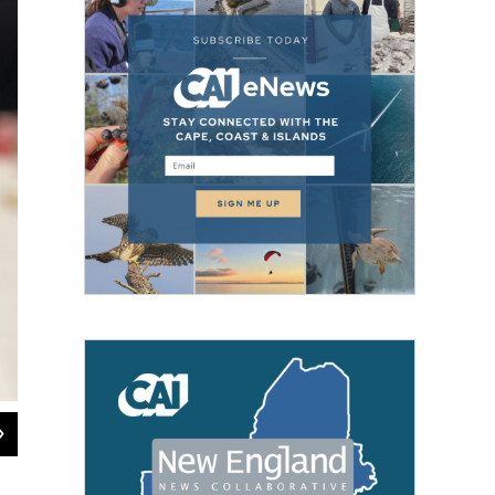
2
of
3
Casi 400 personas se reunieron el pasado fin de semana para celebrar la Vir
Gaby Lozada / NHPR