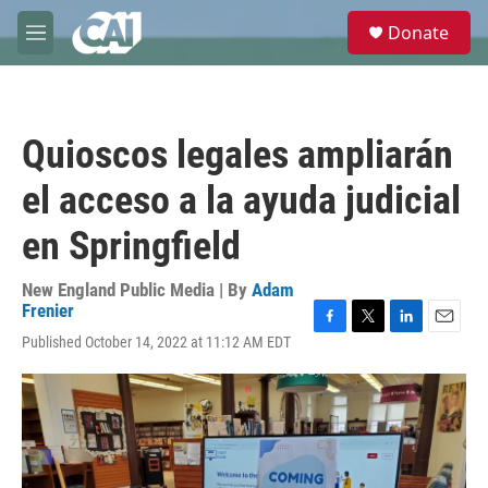
Skip to main content
S
Donate
e
M
a
e
r
n
c
u
h
Quioscos legales ampliarán
u
e
el acceso a la ayuda judicial
r
y
en Springfield
New England Public Media | By
Adam
Frenier
F
T
L
E
Published October 14, 2022 at 11:12 AM EDT
a
w
i
m
c
i
n
a
e
t
k
i
b
t
e
l
o
e
d
o
r
I
k
n