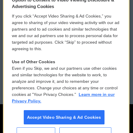
Privacy and Terms
Sonics: Community Voices
Advertising Cookies
If you click “Accept Video Sharing & Ad Cookies,” you
Comments Policy
WCAI eNews Sign Up
agree to sharing of your video viewing activity with our ad
partners and to ad cookies and similar technologies that
Donor Privacy Policy
Submit a PSA
we and our ad partners use to process personal data for
targeted ad purposes. Click “Skip” to proceed without
Contact Us
Vehicle Donation
agreeing to this.
Membership
Podcasts
Use of Other Cookies
Even if you Skip, we and our partners use other cookies
Reports and Filings
Public File Assistance
and similar technologies for the website to work, to
analyze and improve it, and to remember your
Employment
FCC Public Files
preferences. Change your choices at any time or control
cookies at "Your Privacy Choices."
Learn more in our
Privacy Policy.
Accept Video Sharing & Ad Cookies