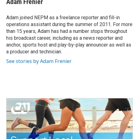
Adam Frenier
b
t
e
l
o
e
d
o
r
I
Adam joined NEPM as a freelance reporter and fill-in
k
n
operations assistant during the summer of 2011. For more
than 15 years, Adam has had a number stops throughout
his broadcast career, including as a news reporter and
anchor, sports host and play-by-play announcer as well as
a producer and technician.
See stories by Adam Frenier