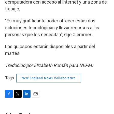
computadora con acceso al Internet y una zona de
trabajo.
"Es muy gratificante poder ofrecer estas dos
soluciones tecnológicas y llevar recursos a las
personas que los necesitan", dijo Clemmer.
Los quioscos estarán disponibles a partir del
martes.
Traducido por Elizabeth Román para NEPM.
Tags
New England News Collaborative
F
T
L
E
a
w
i
m
c
i
n
a
e
t
k
i