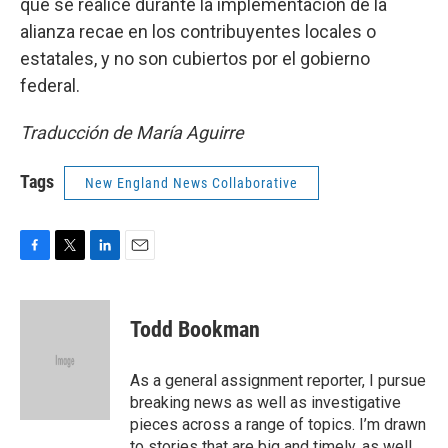
que se realice durante la implementación de la
alianza recae en los contribuyentes locales o
estatales, y no son cubiertos por el gobierno
federal.
Traducción de María Aguirre
Tags
New England News Collaborative
F
T
L
E
a
w
i
m
c
i
n
a
e
t
k
i
Todd Bookman
b
t
e
l
o
e
d
o
r
I
As a general assignment reporter, I pursue
k
n
breaking news as well as investigative
pieces across a range of topics. I’m drawn
to stories that are big and timely, as well