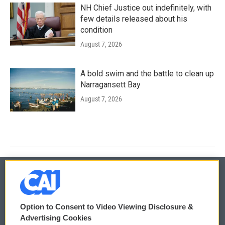
NH Chief Justice out indefinitely, with
few details released about his
condition
August 7, 2026
A bold swim and the battle to clean up
Narragansett Bay
August 7, 2026
© 2026
Option to Consent to Video Viewing Disclosure &
Privacy and Terms
Sonics: Community Voices
Advertising Cookies