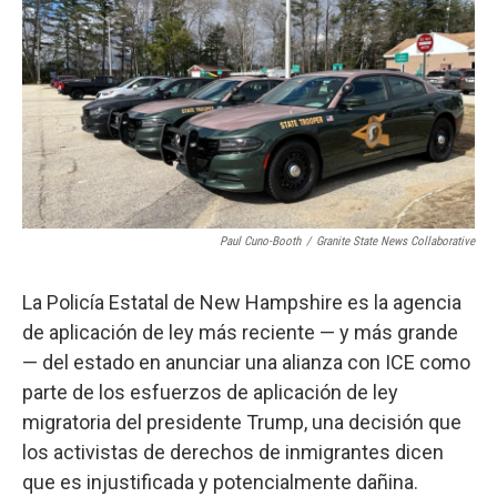
o
r
I
k
n
Paul Cuno-Booth
/
Granite State News Collaborative
La Policía Estatal de New Hampshire es la agencia
de aplicación de ley más reciente — y más grande
— del estado en anunciar una alianza con ICE como
parte de los esfuerzos de aplicación de ley
migratoria del presidente Trump, una decisión que
los activistas de derechos de inmigrantes dicen
que es injustificada y potencialmente dañina.