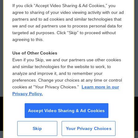
If you click “Accept Video Sharing & Ad Cookies,” you
Comments Policy
WCAI eNews Sign Up
agree to sharing of your video viewing activity with our ad
partners and to ad cookies and similar technologies that
Donor Privacy Policy
Submit a PSA
we and our ad partners use to process personal data for
targeted ad purposes. Click “Skip” to proceed without
Contact Us
Vehicle Donation
agreeing to this.
Membership
Podcasts
Use of Other Cookies
Even if you Skip, we and our partners use other cookies
Reports and Filings
Public File Assistance
and similar technologies for the website to work, to
analyze and improve it, and to remember your
Employment
FCC Public Files
preferences. Change your choices at any time or control
cookies at "Your Privacy Choices."
Learn more in our
Privacy Policy.
Accept Video Sharing & Ad Cookies
Skip
Your Privacy Choices
CAI