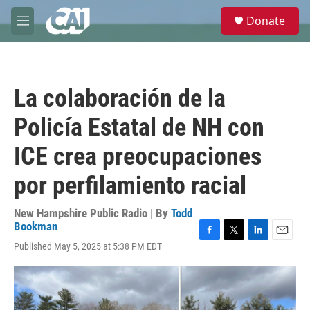
Skip to main content
S
Donate
e
M
a
e
r
n
c
u
h
La colaboración de la
u
e
Policía Estatal de NH con
r
y
ICE crea preocupaciones
por perfilamiento racial
New Hampshire Public Radio | By
Todd
Bookman
F
T
L
E
Published May 5, 2025 at 5:38 PM EDT
a
w
i
m
c
i
n
a
e
t
k
i
b
t
e
l
o
e
d