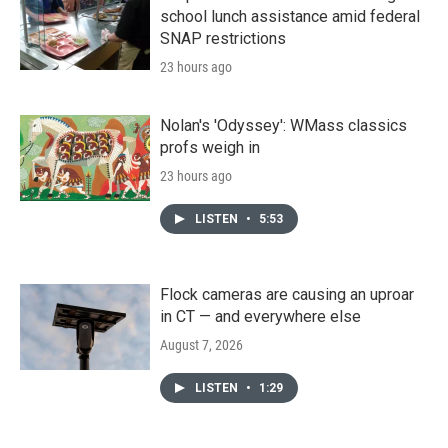
school lunch assistance amid federal
SNAP restrictions
23 hours ago
Nolan's 'Odyssey': WMass classics
profs weigh in
23 hours ago
LISTEN
•
5:53
Flock cameras are causing an uproar
in CT — and everywhere else
August 7, 2026
LISTEN
•
1:29